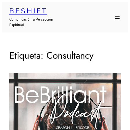
Saltar
BESHIFT
al
Comunicación & Percepción
contenido
Espiritual
Etiqueta:
Consultancy